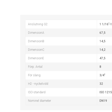
Anslutning G2
1 1/16"-
DimensionA
67,5
DimensionB
14,5
DimensionC
14,2
DimensionE
47,5
Förp. Antal
8
För slang
3/4"
H2 - nyckelvidd
32
ISO-standard
ISO 1215
Nominel diameter
DN19