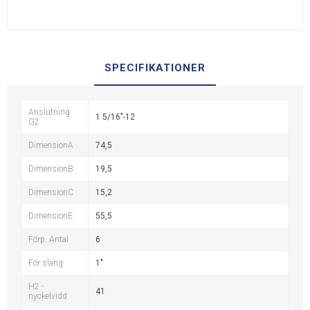
SPECIFIKATIONER
Anslutning
1 5/16"-12
G2
DimensionA
74,5
DimensionB
19,5
DimensionC
15,2
DimensionE
55,5
Förp. Antal
6
För slang
1"
H2 -
41
nyckelvidd