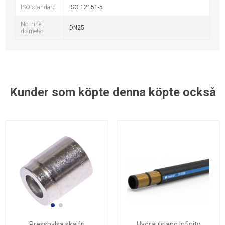
ISO-standard
ISO 12151-5
Nominel
DN25
diameter
Kunder som köpte denna köpte också
Presshylsa skalfri
Hydraulslang Infinity