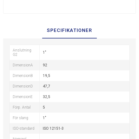
SPECIFIKATIONER
Anslutning
1"
G2
DimensionA
92
DimensionB
19,5
DimensionD
47,7
DimensionE
32,5
Förp. Antal
5
För slang
1"
ISO-standard
ISO 12151-3