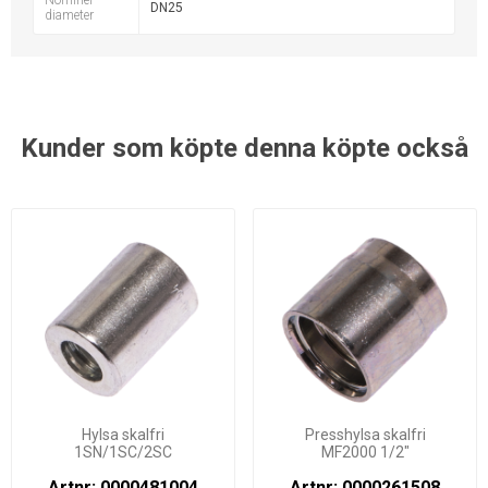
Nominel
DN25
diameter
Kunder som köpte denna köpte också
Hylsa skalfri
Presshylsa skalfri
1SN/1SC/2SC
MF2000 1/2"
Artnr: 0000481004
Artnr: 0000261508