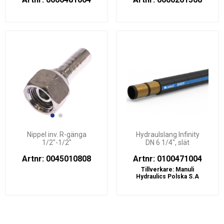
Nippel inv. R-gänga
Hydraulslang Infinity
1/2"-1/2"
DN 6 1/4", slät
Artnr: 0045010808
Artnr: 0100471004
Tillverkare:
Manuli
Hydraulics Polska S.A