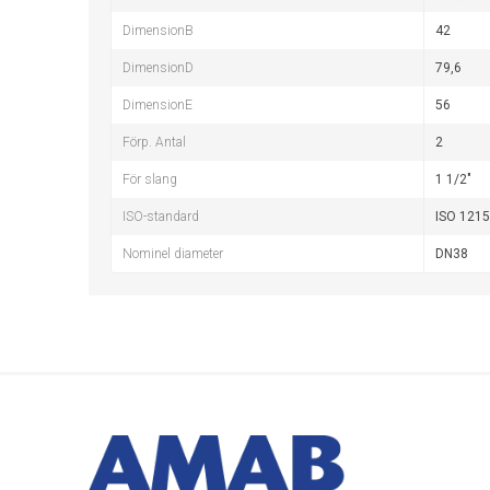
DimensionB
42
DimensionD
79,6
DimensionE
56
Förp. Antal
2
För slang
1 1/2"
ISO-standard
ISO 1215
Nominel diameter
DN38