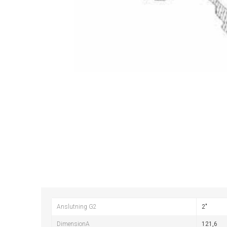
Anslutning G2
2"
DimensionA
121,6