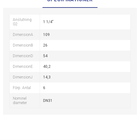
Anslutning
1 1/4"
G2
DimensionA
109
DimensionB
26
DimensionD
54
DimensionE
40,2
DimensionJ
14,3
Förp. Antal
6
Nominel
DN31
diameter