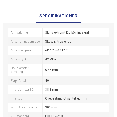
SPECIFIKATIONER
Anmärkning
Slang extremt låg böjningskraf
Användningsområde
Skog, Entreprenad
Arbetstemperatur
-46° C - +121° C
Arbetstryck
42 MPa
Utv. diameter
52,5 mm
armering
Förp. Antal
40 m
Innerdiameter I.D.
38,1 mm
Innertub
Oljebeständigt syntet gummi
Min. Böjningsradie
300 mm
ISO-standard
ISO 18752-C