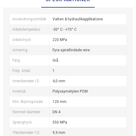
Användningsområde
Vatten & hydraulikapplikatione
Arbetstemperatur
-30° C - +70° C
Arbetstryck
220 MPa
Armering
Fyra spirallindade wire
Färg
Grå
Förp. Antal
1
Innerdiameter I.D.
4,0 mm
Innertub
Polyoxymetylen POM
Min. Böjningsradie
120 mm
Nominel diameter
DN 4
Sprängtryck
550 MPa
Ytterdiameter Y.D.
9,9 mm