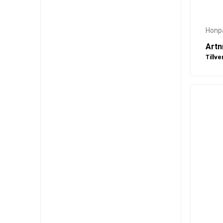
Honpa
Artn
Tillve