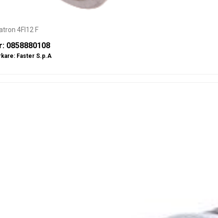
tron 4FI12 F
r: 0858880108
rkare:
Faster S.p.A