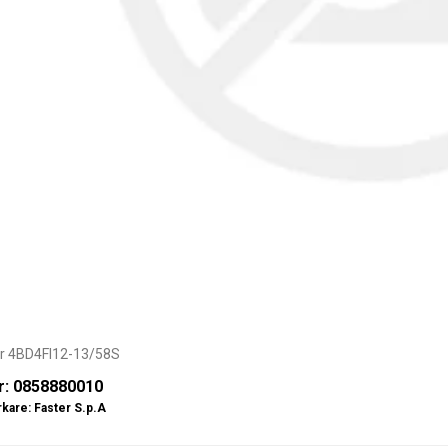
er 4BD4FI12-13/58S
r: 0858880010
rkare:
Faster S.p.A