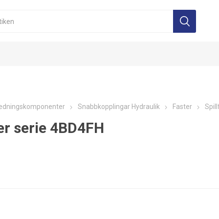
edningskomponenter
Snabbkopplingar Hydraulik
Faster
Spill
er serie 4BD4FH