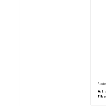
Fast
Artn
Tillve