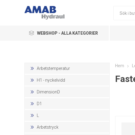
WEBSHOP - ALLA KATEGORIER
Ledningskomponenter
Hydraulikkomponenter
Hem
L
Arbetstemperatur
Fast
Pneumatik
H1 - nyckelvidd
Övriga Produkter
DimensionD
D1
L
Arbetstryck