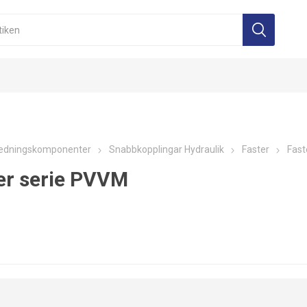
edningskomponenter
Snabbkopplingar Hydraulik
Faster
Fast
er serie PVVM