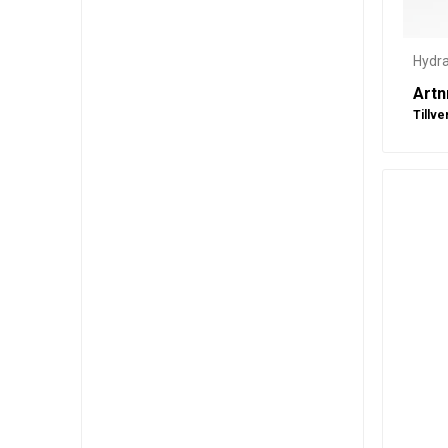
Hydra
Artn
Tillve