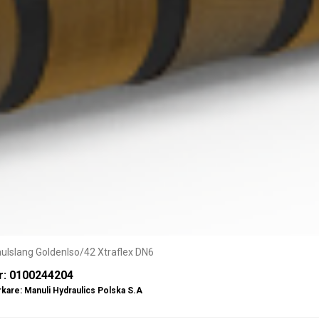
ulslang GoldenIso/42 Xtraflex DN6
r: 0100244204
rkare:
Manuli Hydraulics Polska S.A