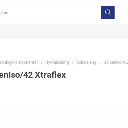
edningskomponenter
Hydraulslang
Spiralslang
GoldenIso/42
enIso/42 Xtraflex