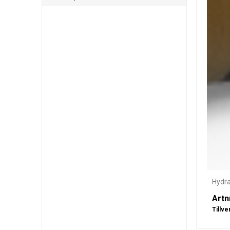
Hydra
Artn
Tillve