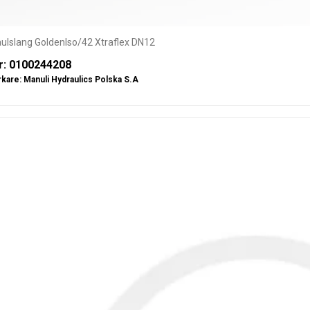
ulslang GoldenIso/42 Xtraflex DN12
r: 0100244208
rkare:
Manuli Hydraulics Polska S.A