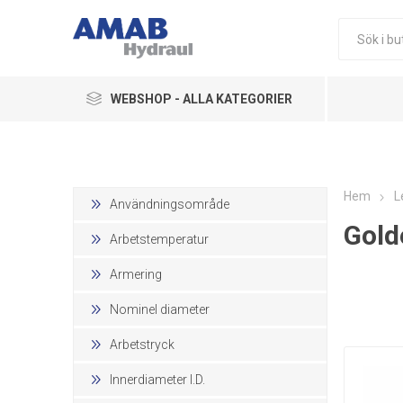
WEBSHOP - ALLA KATEGORIER
Ledningskomponenter
Hydraulikkomponenter
Hem
L
Användningsområde
Gold
Pneumatik
Arbetstemperatur
Övriga Produkter
Armering
Nominel diameter
Arbetstryck
Innerdiameter I.D.