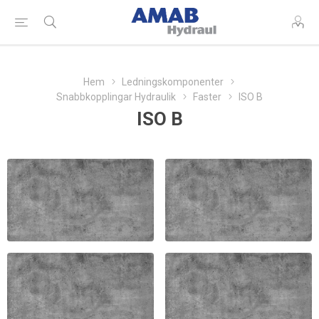
Hem
Ledningskomponenter
Snabbkopplingar Hydraulik
Faster
ISO B
ISO B
FASTER ISO-B HONDEL
FASTER ISO-B HANDEL