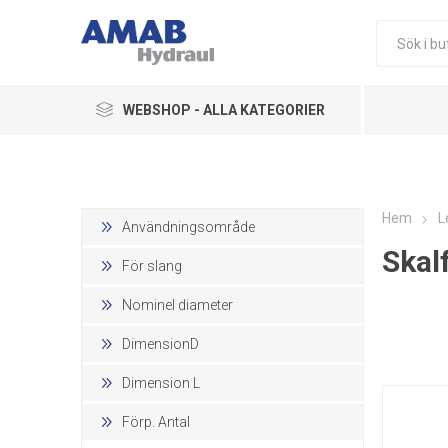
WEBSHOP - ALLA KATEGORIER
Ledningskomponenter
Hydraulikkomponenter
Hem
L
Användningsområde
Skalf
Pneumatik
För slang
Övriga Produkter
Nominel diameter
DimensionD
Dimension L
Förp. Antal