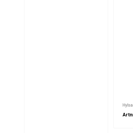
Hylsa
Artn