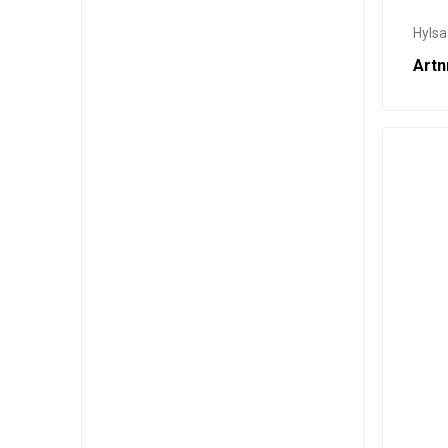
Hylsa
Artn