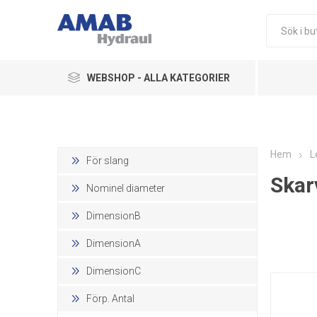
WEBSHOP - ALLA KATEGORIER
Ledningskomponenter
Hydraulikkomponenter
Hem
L
För slang
Skar
Pneumatik
Nominel diameter
Övriga Produkter
DimensionB
DimensionA
DimensionC
Förp. Antal