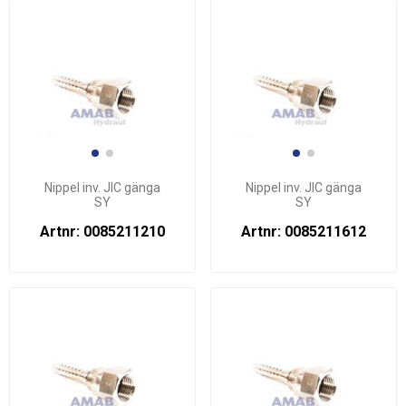
Nippel inv. JIC gänga
Nippel inv. JIC gänga
SY
SY
Artnr: 0085211210
Artnr: 0085211612