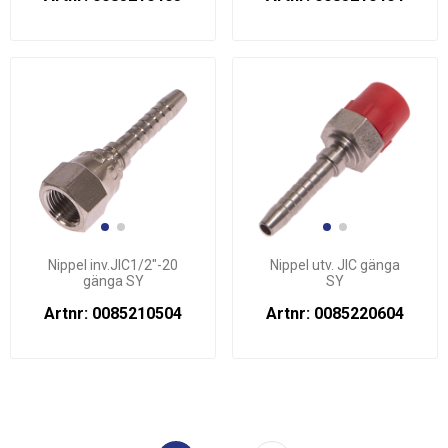
Nippel inv.JIC1/2"-20
Nippel utv. JIC gänga
gänga SY
SY
Artnr: 0085210504
Artnr: 0085220604