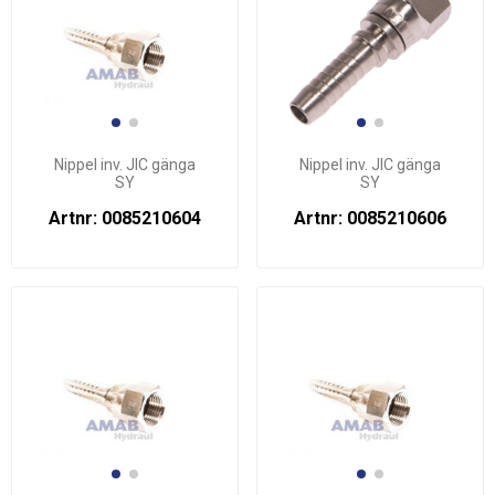
Nippel inv. JIC gänga
Nippel inv. JIC gänga
SY
SY
Artnr: 0085210604
Artnr: 0085210606