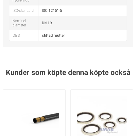
nyckelvidd
ISO-standard
ISO 12151-5
Nominel
DN 19
diameter
OBS
stiftad mutter
Kunder som köpte denna köpte också