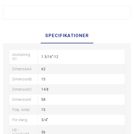
SPECIFIKATIONER
Anslutning
1 3/16"-12
G1
DimensionA
62
DimensionB
15
DimensionC
14.8
DimensionE
58
Förp. Antal
15
För slang
3/4"
H2 -
36