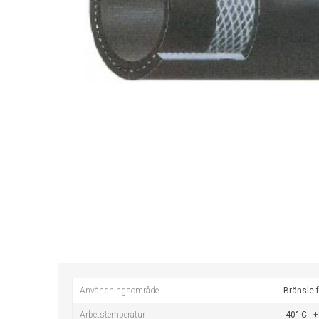
Användningsområde
Bränsle 
Arbetstemperatur
-40° C - 