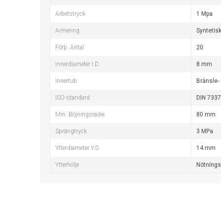
Arbetstryck
1 Mpa
Armering
Syntetisk
Förp. Antal
20
Innerdiameter I.D.
8 mm
Innertub
Bränsle- 
ISO-standard
DIN 7337
Min. Böjningsradie
80 mm
Sprängtryck
3 MPa
Ytterdiameter Y.D.
14 mm
Ytterhölje
Nötnings-