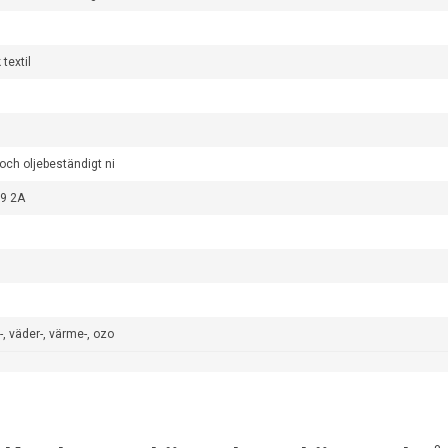
 textil
och oljebeständigt ni
9 2A
, väder-, värme-, ozo