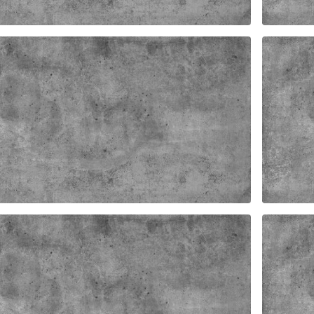
TER DAMMSKYDD NV HONDEL
FAST
TER TÄTNINGSSATS ISO
FAST