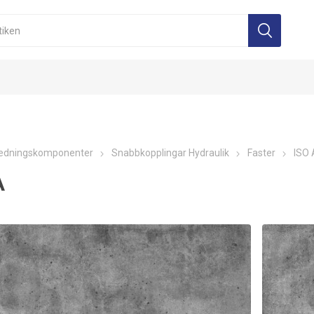
edningskomponenter
Snabbkopplingar Hydraulik
Faster
ISO 
A