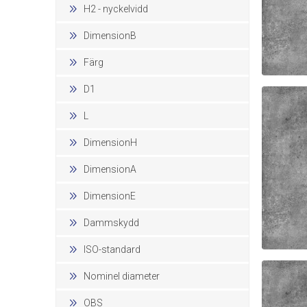
H2 - nyckelvidd
DimensionB
Färg
D1
FAS
L
DimensionH
DimensionA
DimensionE
Dammskydd
ISO-standard
FAS
Nominel diameter
OBS