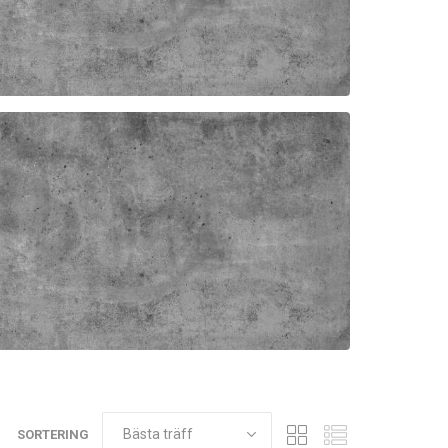
ER SERIE NS HANDEL ISO A
ER ISO A HONDEL BSP
SORTERING