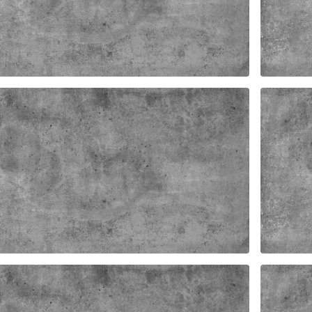
TER HANDEL CNV
FAST
TER SERIE NS HONDEL ISO A
DAM