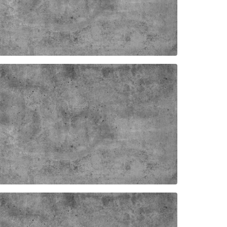
ER SERIE NV HONDEL
MSKYDD ÖVRIGA FÄRGER ISO
A