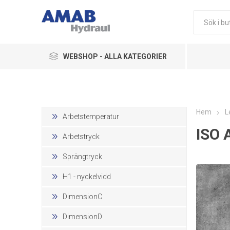
WEBSHOP - ALLA KATEGORIER
Ledningskomponenter
Hydraulikkomponenter
Hem
L
Arbetstemperatur
ISO 
Pneumatik
Arbetstryck
Övriga Produkter
Sprängtryck
H1 - nyckelvidd
DimensionC
DimensionD