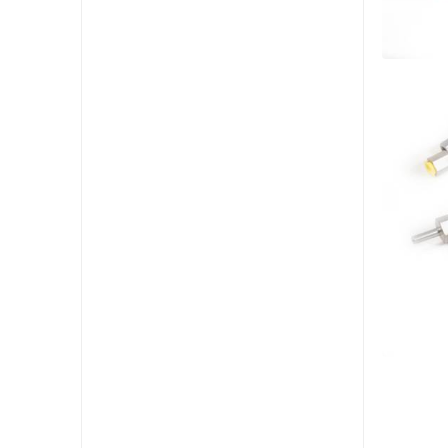
ADA
MÄT