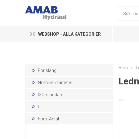
WEBSHOP - ALLA KATEGORIER
Ledningskomponenter
Hydraulikkomponenter
Hem
L
För slang
Ledn
Pneumatik
Nominel diameter
Övriga Produkter
ISO-standard
L
Förp. Antal