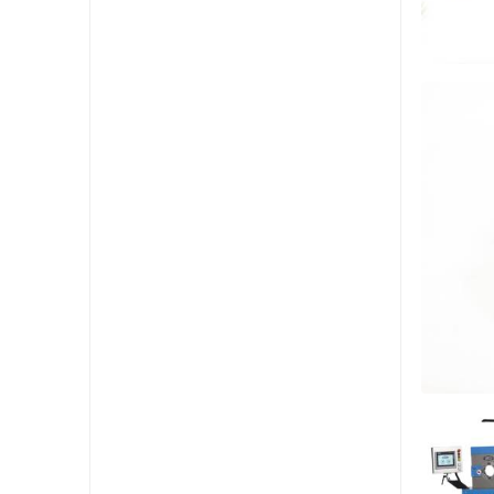
STÅ
KUL