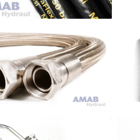
RAULSLANG
SLA
USTRISLANG
TER