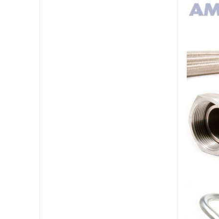
HYD
IND