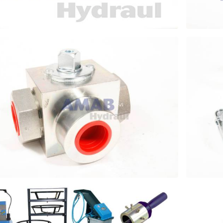
LRÖR
RÖR
VENTILER
SLA