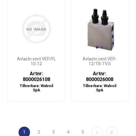
Avlastn.vent.VEP/FL
Avlastn.vent.VEP-
10-12
12/TR-TV.S
Artnr:
Artnr:
8000026108
8000026008
Tillverkare:
Walvoil
Tillverkare:
Walvoil
SpA
SpA
1
2
3
4
5