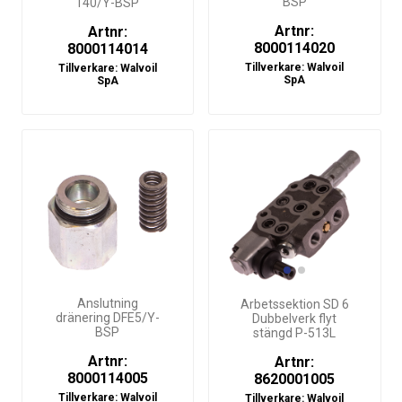
BSP
140/Y-BSP
Artnr:
Artnr:
8000114020
8000114014
Tillverkare:
Walvoil
Tillverkare:
Walvoil
SpA
SpA
Anslutning
Arbetssektion SD 6
dränering DFE5/Y-
Dubbelverk flyt
BSP
stängd P-513L
Artnr:
Artnr:
8000114005
8620001005
Tillverkare:
Walvoil
Tillverkare:
Walvoil